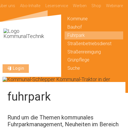
über uns
Abo-Inhalte
Leserservice
Werben
Shop
Webinare
Kommune
Bauhof
Fuhrpark
Straßenbetriebsdienst
Straßenreinigung
Grünpflege
Suche
Login
fuhrpark
Rund um die Themen kommunales
Fuhrparkmanagement, Neuheiten im Bereich