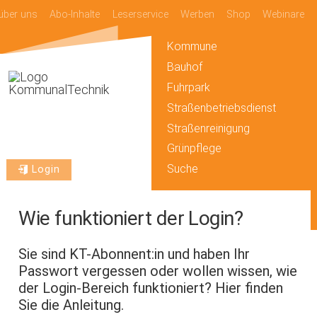
über uns
Abo-Inhalte
Leserservice
Werben
Shop
Webinare
Kommune
Bauhof
Fuhrpark
Straßenbetriebsdienst
Straßenreinigung
Grünpflege
Suche
Login
Wie funktioniert der Login?
Sie sind KT-Abonnent:in und haben Ihr
Passwort vergessen oder wollen wissen, wie
der Login-Bereich funktioniert? Hier finden
Sie die Anleitung.