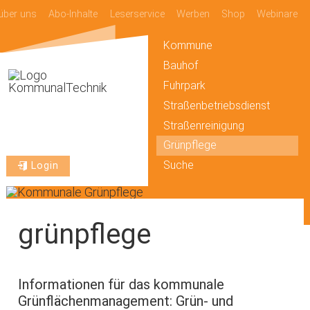
über uns
Abo-Inhalte
Leserservice
Werben
Shop
Webinare
Kommune
Bauhof
Fuhrpark
Straßenbetriebsdienst
Straßenreinigung
Grünpflege
Suche
Login
grünpflege
Informationen für das kommunale
Grünflächenmanagement: Grün- und