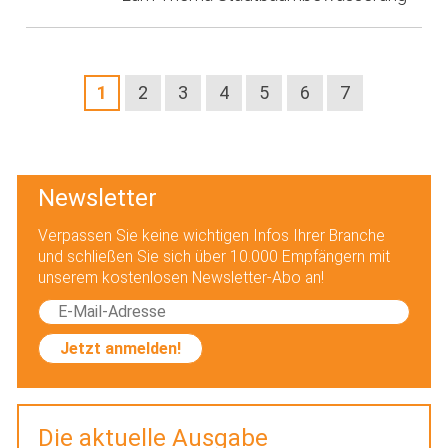
1
2
3
4
5
6
7
Newsletter
Verpassen Sie keine wichtigen Infos Ihrer Branche
und schließen Sie sich über 10.000 Empfängern mit
unserem kostenlosen Newsletter-Abo an!
Jetzt anmelden!
Die aktuelle Ausgabe