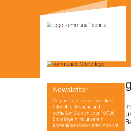
g
Newsletter
Verpassen Sie keine wichtigen
I
Infos Ihrer Branche und
u
schließen Sie sich über 10.000
Empfängern mit unserem
B
kostenlosen Newsletter-Abo an!