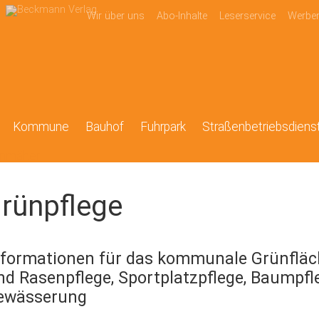
Wir über uns
Abo-Inhalte
Leserservice
Werbe
Kommune
Bauhof
Fuhrpark
Straßenbetriebsdiens
rünpflege
nformationen für das kommunale Grünflä
nd Rasenpflege, Sportplatzpflege, Baumpfle
ewässerung