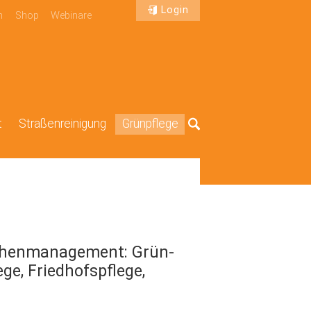
Login
n
Shop
Webinare
t
Straßenreinigung
Grünpflege
Suche
chenmanagement: Grün-
ge, Friedhofspflege,