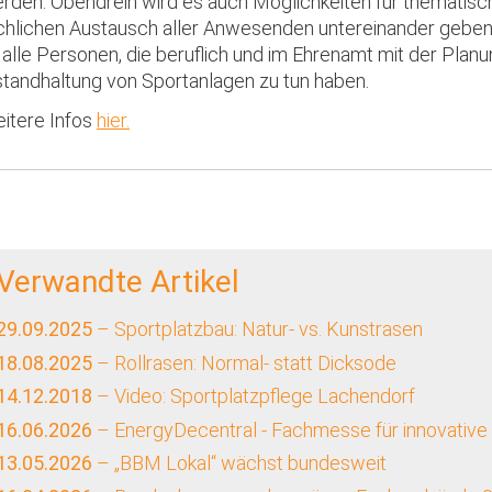
rden. Obendrein wird es auch Möglichkeiten für thematisc
chlichen Austausch aller Anwesenden untereinander geben.
 alle Personen, die beruflich und im Ehrenamt mit der Plan
standhaltung von Sportanlagen zu tun haben.
itere Infos
hier.
Verwandte Artikel
29.09.2025
– Sportplatzbau: Natur- vs. Kunstrasen
18.08.2025
– Rollrasen: Normal- statt Dicksode
14.12.2018
– Video: Sportplatzpflege Lachendorf
16.06.2026
– EnergyDecentral - Fachmesse für innovative
13.05.2026
– „BBM Lokal“ wächst bundesweit