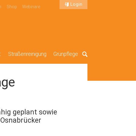
Login
n
Shop
Webinare
t
Straßenreinigung
Grünpflege
Suche
age
hig geplant sowie
 Osnabrücker