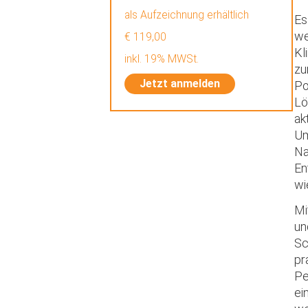
als Aufzeichnung erhältlich
Es
we
€ 119,00
Kl
inkl. 19% MWSt.
zu
Jetzt anmelden
Po
Lö
ak
Um
Na
En
wi
Mi
un
Sc
pr
Pe
ei