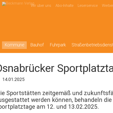
Wir über uns
Abo-Inhalte
Leserservice
Werbe
Kommune
Bauhof
Fuhrpark
Straßenbetriebsdiens
snabrücker Sportplatzt
14.01.2025
ie Sportstätten zeitgemäß und zukunftsfä
usgestattet werden können, behandeln die
portplatztage am 12. und 13.02.2025.