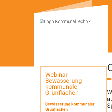
O
Webinar -
Bewässerung
kommunaler
W
Grünflächen
a
Bewässerung kommunaler
S
Grünflächen