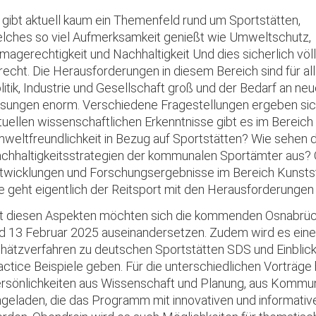
 gibt aktuell kaum ein Themenfeld rund um Sportstätten,
lches so viel Aufmerksamkeit genießt wie Umweltschutz,
imagerechtigkeit und Nachhaltigkeit Und dies sicherlich völl
recht. Die Herausforderungen in diesem Bereich sind für a
litik, Industrie und Gesellschaft groß und der Bedarf an ne
sungen enorm. Verschiedene Fragestellungen ergeben sic
tuellen wissenschaftlichen Erkenntnisse gibt es im Bereich
weltfreundlichkeit in Bezug auf Sportstätten? Wie sehen d
chhaltigkeitsstrategien der kommunalen Sportämter aus? 
twicklungen und Forschungsergebnisse im Bereich Kunsts
e geht eigentlich der Reitsport mit den Herausforderunge
t diesen Aspekten möchten sich die kommenden Osnabrüc
d 13 Februar 2025 auseinandersetzen. Zudem wird es einen
hätzverfahren zu deutschen Sportstätten SDS und Einblicke
actice Beispiele geben. Für die unterschiedlichen Vorträge
rsönlichkeiten aus Wissenschaft und Planung, aus Komm
ngeladen, die das Programm mit innovativen und informativ