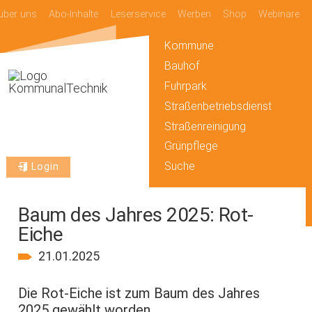
über uns
Abo-Inhalte
Leserservice
Werben
Shop
Webinare
Kommune
Bauhof
Fuhrpark
Straßenbetriebsdienst
Straßenreinigung
Grünpflege
Suche
Login
Baum des Jahres 2025: Rot-
Eiche
21.01.2025
Die Rot-Eiche ist zum Baum des Jahres
2025 gewählt worden.