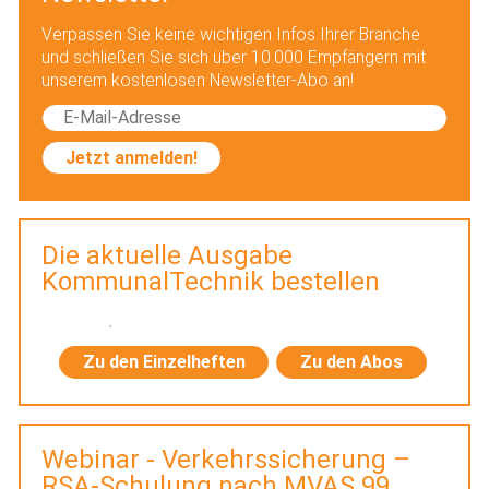
Verpassen Sie keine wichtigen Infos Ihrer Branche
und schließen Sie sich über 10.000 Empfängern mit
unserem kostenlosen Newsletter-Abo an!
Jetzt anmelden!
Die aktuelle Ausgabe
KommunalTechnik bestellen
Zu den Einzelheften
Zu den Abos
Webinar - Verkehrssicherung –
RSA-Schulung nach MVAS 99