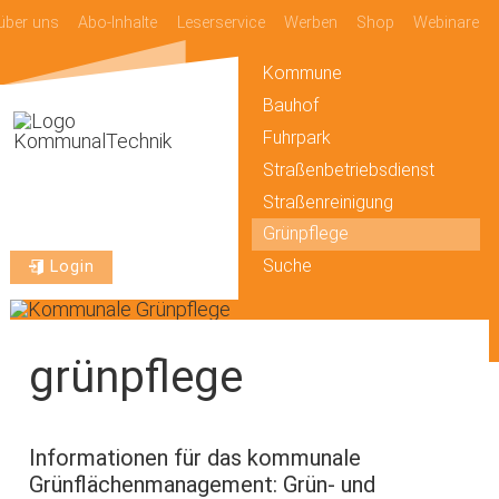
über uns
Abo-Inhalte
Leserservice
Werben
Shop
Webinare
Kommune
Bauhof
Fuhrpark
Straßenbetriebsdienst
Straßenreinigung
Grünpflege
Suche
Login
grünpflege
Informationen für das kommunale
Grünflächenmanagement: Grün- und