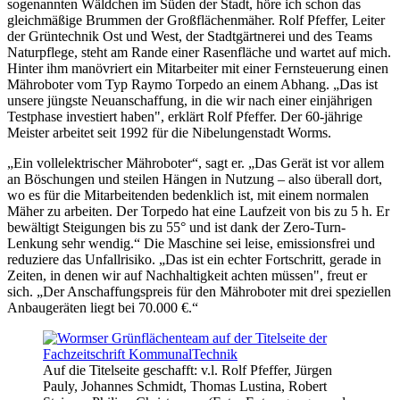
sogenannten Wäldchen im Süden der Stadt, höre ich schon das
gleichmäßige Brummen der Großflächenmäher. Rolf Pfeffer, Leiter
der Grüntechnik Ost und West, der Stadtgärtnerei und des Teams
Naturpflege, steht am Rande einer Rasenfläche und wartet auf mich.
Hinter ihm manövriert ein Mitarbeiter mit einer Fernsteuerung einen
Mähroboter vom Typ Raymo Torpedo an einem Abhang. „Das ist
unsere jüngste Neuanschaffung, in die wir nach einer einjährigen
Testphase investiert haben", erklärt Rolf Pfeffer. Der 60-jährige
Meister arbeitet seit 1992 für die Nibelungenstadt Worms.
„Ein vollelektrischer Mähroboter“, sagt er. „Das Gerät ist vor allem
an Böschungen und steilen Hängen in Nutzung – also überall dort,
wo es für die Mitarbeitenden bedenklich ist, mit einem normalen
Mäher zu arbeiten. Der Torpedo hat eine Laufzeit von bis zu 5 h. Er
bewältigt Steigungen bis zu 55° und ist dank der Zero-Turn-
Lenkung sehr wendig.“ Die Maschine sei leise, emissionsfrei und
reduziere das Unfallrisiko. „Das ist ein echter Fortschritt, gerade in
Zeiten, in denen wir auf Nachhaltigkeit achten müssen", freut er
sich. „Der Anschaffungspreis für den Mähroboter mit drei speziellen
Anbaugeräten liegt bei 70.000 €.“
Auf die Titelseite geschafft: v.l. Rolf Pfeffer, Jürgen
Pauly, Johannes Schmidt, Thomas Lustina, Robert