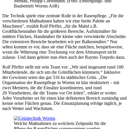
Steinau, Philipp Christmann. (Foto: Entsorgungs- und
Baubetrieb Worms AöR)
Die Technik spiele eine zentrale Rolle in der Rasenpflege. „Für die
verschiedenen Maßnahmen haben wir eine breite Palette an
Maschinen", erzählt Rolf Pfeffer, „für die Mahd z.B.
Großflächenmäher für die größeren Bereiche, Aufsitzmäher für
mittlere Flächen, Handmäher für kleine oder verwinkelte Abschnitte.
Die extensiven Bereiche bearbeiten wir per Balkenmäher.“ Nur
selten komme es vor, dass sie eine Fläche mulchen, beispielsweise,
wenn die Witterung eine Trocknung vor dem Abtransport nicht
zulasse. Und dann gehöre nun eben auch der Raymo Torpedo dazu.
Rolf Pfeffer stellt mir sein Team vor: „Wir sind insgesamt rund 100
Mitarbeitende, die sich um die Grünflächen kümmern.“ Inklusive
der Gewässer seien das gut 516 ha städtisches Grün. „Die
Organisation der Rasenpflege in Worms ist klar strukturiert – mit
zwei Meistern, die die Einsätze koordinieren, und rund
20 Vorarbeitern, die die Teams vor Ort leiten", erklärt er weiter.
Jeder Vorarbeiter sei für einen klar definierten Bereich zuständig und
kenne seine Flächen genau. Die Einsatzplanung erfolge täglich, je
nach Wetter und Wachstum.
Welche Maßnahmen zu welchem Zeitpunkt für die
Pflege der Rasenflächen vorgenommen werden,