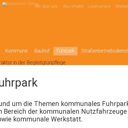
Wir über uns
Abo-Inhalte
Leserservice
Werbe
Kommune
Bauhof
Fuhrpark
Straßenbetriebsdiens
uhrpark
und um die Themen kommunales Fuhrpar
m Bereich der kommunalen Nutzfahrzeuge 
owie kommunale Werkstatt.