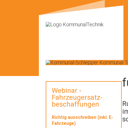
f
Webinar -
Fahrzeugersatz-
R
beschaffungen
i
Richtig ausschreiben (inkl. E-
s
Fahrzeuge)