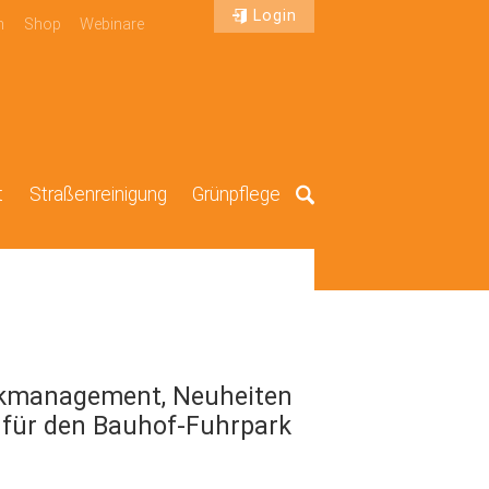
Login
n
Shop
Webinare
t
Straßenreinigung
Grünpflege
Suche
kmanagement, Neuheiten
für den Bauhof-Fuhrpark