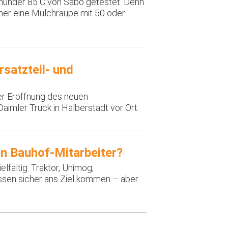
under 85 C von Sabo getestet. Denn
mer eine Mulchraupe mit 50 oder
rsatzteil- und
r Eröffnung des neuen
Daimler Truck in Halberstadt vor Ort.
n Bauhof-Mitarbeiter?
fältig. Traktor, Unimog,
sen sicher ans Ziel kommen – aber