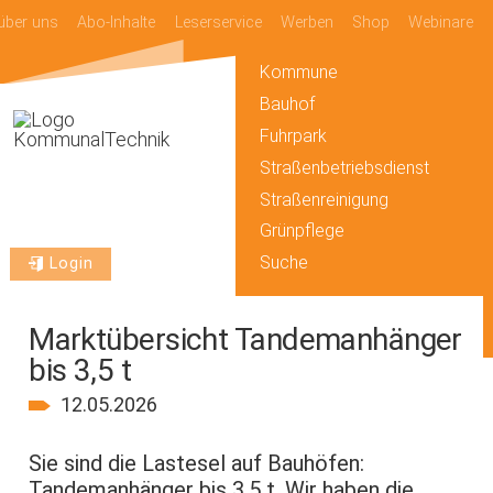
über uns
Abo-Inhalte
Leserservice
Werben
Shop
Webinare
Kommune
Bauhof
Fuhrpark
Straßenbetriebsdienst
Straßenreinigung
Grünpflege
Suche
Login
Marktübersicht Tandemanhänger
bis 3,5 t
12.05.2026
Sie sind die Lastesel auf Bauhöfen:
Tandemanhänger bis 3,5 t. Wir haben die