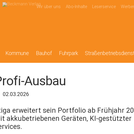
Wir über uns
Abo-Inhalte
Leserservice
Werbe
Kommune
Bauhof
Fuhrpark
Straßenbetriebsdiens
Profi-Ausbau
02.03.2026
tiga erweitert sein Portfolio ab Frühjahr 
it akkubetriebenen Geräten, KI-gestützter 
ervices.