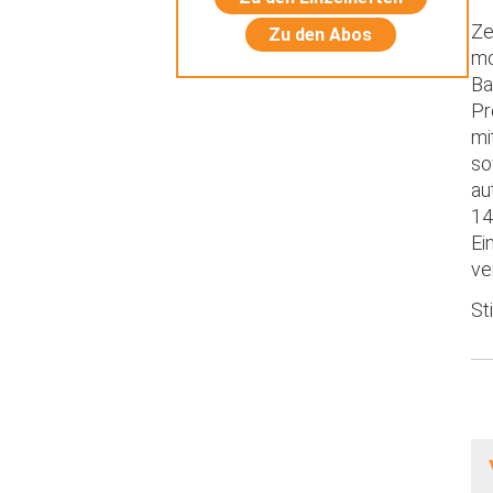
Ze
Zu den Abos
mo
Ba
Pr
mi
so
au
14
Ei
ve
St