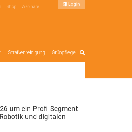
Login
n
Shop
Webinare
t
Straßenreinigung
Grünpflege
Suche
2026 um ein Profi-Segment
Robotik und digitalen