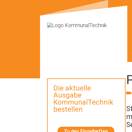
Die aktuelle
Ausgabe
KommunalTechnik
S
bestellen
m
S
Zu den Einzelheften