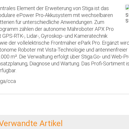
ntrales Element der Erweiterung von Stiga ist das
dulare ePower Pro-Akkusystem mit wechselbaren
S
S
tterien für unterschiedliche Anwendungen. Zum
ogramm zählen der autonome Mähroboter APX Pro
t GPS-RTK-, Lidar-, Gyroskop- und Kameratechnik
wie der vollelektrische Frontmäher ePark Pro. Ergänzt wi
tonome Roboter mit Vista-Technologie und antennenfreier N
.000 m². Die Verwaltung erfolgt über Stiga.Go- und Web-Pr
nsatzplanung, Diagnose und Wartung. Das Profi-Sortiment is
rfügbar.
iga/cca
Verwandte Artikel