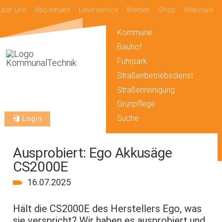
über uns
Abo-Inhalte
Leserservice
Werben
Shop
Webinare
Kommune
Bauhof
Fuhrpark
Straßenbetriebsdienst
Straßenreinigung
Grünpflege
Suche
Login
Ausprobiert: Ego Akkusäge
CS2000E
16.07.2025
Hält die CS2000E des Herstellers Ego, was
sie verspricht? Wir haben es ausprobiert und