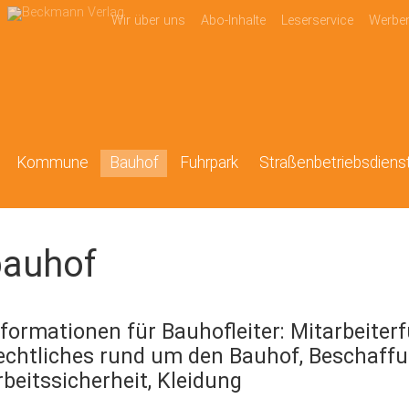
Wir über uns
Abo-Inhalte
Leserservice
Werbe
Kommune
Bauhof
Fuhrpark
Straßenbetriebsdiens
bauhof
nformationen für Bauhofleiter: Mitarbeiter
echtliches rund um den Bauhof, Beschaffu
rbeitssicherheit, Kleidung