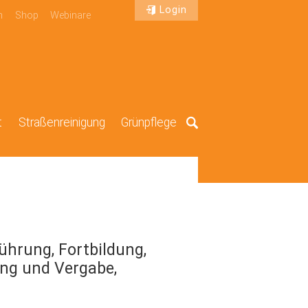
Login
n
Shop
Webinare
t
Straßenreinigung
Grünpflege
Suche
führung, Fortbildung,
ng und Vergabe,