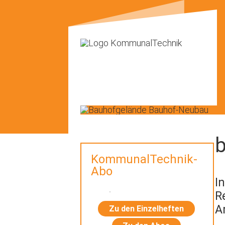
KommunalTechnik-
Abo
I
R
A
Zu den Einzelheften