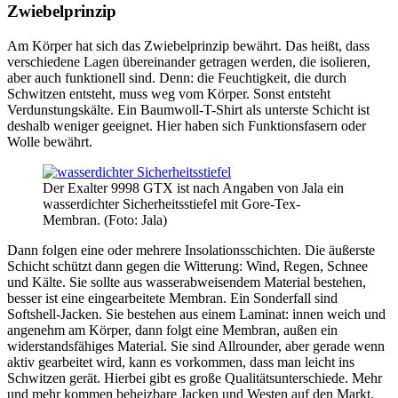
Zwiebelprinzip
Am Körper hat sich das Zwiebelprinzip bewährt. Das heißt, dass
verschiedene Lagen übereinander getragen werden, die isolieren,
aber auch funktionell sind. Denn: die Feuchtigkeit, die durch
Schwitzen entsteht, muss weg vom Körper. Sonst entsteht
Verdunstungskälte. Ein Baumwoll-T-Shirt als unterste Schicht ist
deshalb weniger geeignet. Hier haben sich Funktionsfasern oder
Wolle bewährt.
Der Exalter 9998 GTX ist nach Angaben von Jala ein
wasserdichter Sicherheitsstiefel mit Gore-Tex-
Membran. (Foto: Jala)
Dann folgen eine oder mehrere Insolationsschichten. Die äußerste
Schicht schützt dann gegen die Witterung: Wind, Regen, Schnee
und Kälte. Sie sollte aus wasserabweisendem Material bestehen,
besser ist eine eingearbeitete Membran. Ein Sonderfall sind
Softshell-Jacken. Sie bestehen aus einem Laminat: innen weich und
angenehm am Körper, dann folgt eine Membran, außen ein
widerstandsfähiges Material. Sie sind Allrounder, aber gerade wenn
aktiv gearbeitet wird, kann es vorkommen, dass man leicht ins
Schwitzen gerät. Hierbei gibt es große Qualitätsunterschiede. Mehr
und mehr kommen beheizbare Jacken und Westen auf den Markt.