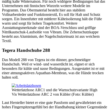
mäßig kalte Wintersaison. Für noch widrigere Bedingungen hat das
Unternehmen mit finnischen Wurzeln weitere Modelle im
Programm. Das Obermaterial besteht hier aus stabilem
Vollnarbenleder und Funktionstextil, Es soll für Halt und Schutz
sorgen. Ein Innenfutter mit mittlerer Kälteisolierung hält die Füße
warm und sorgt für hohen Tragekomfort. Weitere
Ausstattungsmerkmale sind der BOA-Verschluss und griffige
Nitrilkautschuk-Laufsohle von Vibram. Die Zehenschutzkappe
besteht aus Aluminium, der Nagelschutzeinsatz ist aus weichem
Textil.
Tegera Handschuhe 288
Das Modell 288 von Tegera ist ein dünner, geschmeidiger
Handschuh. Weil er wind- und wasserdicht ist, eignet er sich
besonders für kühle und nasse Bedingungen. Ausgestattet ist er mit
einer atmungsaktiven Aquathan-Membran, was die Hände trocken
halten soll.
Wetterlatzhose ARC1 und die Warnschutzvariante High
Vis Wetterlatzhose ARC 2 von Kübler (Foto: Kübler)
Laut Hersteller bietet er eine gute Passform und gewährleistet ein
hohes Fingerspitzengefühl bei der Handhabung kleiner Gegenstände