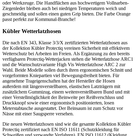
oder Werkzeuge. Die Handflächen aus hochwertigem Vollnarben-
Ziegenleder bleiben auch bei niedrigen Temperaturen weich und
geschmeidig und sollen einen guten Grip bieten. Die Farbe Orange
passt perfekt zur Kommunal-Branche!
Kübler Wetterlatzhosen
Die nach EN 343, Klasse 3/3/X zertifizierten Wetterlatzhosen aus
der Kollektion Kübler Protectiq vereinen Sicherheit mit effektivem
Wetterschutz bei Arbeiten im Freien. Als Ergänzung zu den bereits
verfügbaren Protectiq-Wetterjacken stehen die Wetterlatzhose ARC1
und die Warnschutzvariante High Vis Wetterlatzhose ARC 2 zur
Wahl. Beide Modelle sollen durch ihren ergonomischen Schnitt und
vorgeformten Kniepartien viel Bewegungsfreiheit bieten. Für
angenehme Trageigenschaften hat der Hersteller die Hosen
außerdem mit längenverstellbaren, elastischen Latzträgern mit
zusätzlichem Gummizug, einem weitenverstellbaren Bund und mit
einer Verstellmöglichkeit der Beinweite per Reißverschluss und
Druckknopf sowie einer ergonomisch positionierten, losen
Meterstabtasche ausgestattet. Der Beinsaum ist zum Schutz vor
Nässe mit einer Saugsperre versehen.
Die neuen Wetterlatzhosen sind wie die gesamte Kollektion Kübler
Protectiq zertifiziert nach EN ISO 11611 (Schutzkleidung für
Schweißen und verwandte Verfahren), EN ISO 11612 (Kleidung