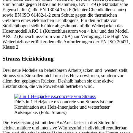
zum Schutz gegen Hitze und Flammen), EN 1149 (Elektrostatische
Eigenschaften), die EN 13034 Typ 6 (leichter Chemikalienschutz)
sowie EN ISO 61482-1-2 zum Schutz gegen die thermischen
Gefahren eines elektrischen Lichtbogens. Für den Schutz vor
Störlichtbogen stellt Kübler abgestimmt auf die Wetterjacken das
Hosenmodell ARC 1 (Kurzschlussstrom von 4 kA) und das Modell
ARC 2 (Kurzschlussstrom von 7 kA) zur Verfügung. Die High Vis
Wetterlatzhose erfüllt zudem die Anforderungen der EN ISO 20471,
Klasse 2.
Strauss Heizkleidung
Drei neue Modelle an beheizbaren Arbeitsjacken und -westen stellt
Strauss vor. Sie sollen nicht nur das Herz erwärmen, sondern vor
allem den geplagten Rücken. Deshalb haben sie eine aktive
Heizfunktion, die via Powerbank betrieben wird.
Die 3 in 1 Heizjacke e.s.concrete von Strauss ist eine
Kombination aus Heiz-Innenjacke und wetterfester
Außenjacke. (Foto: Strauss)
Die Heizleistung ist mit dem An/Aus-Taster in drei Stufen für
leichte, mittlere und intensive Wärmezufuhr individuell regulierbar.