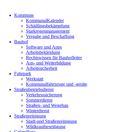
Kommune
KommunalKalender
Schädlingsbekämpfung
Starkregenmanagement
Vergabe und Beschaffung
Bauhof
Software und Apps
Arbeitsbekleidung
Rechtswissen für Bauhofleiter
Aus- und Weiterbildung
Arbeitssicherheit
Fuhrpark
Werkstatt
Kommunalfahrzeuge und -geräte
Straßenbetriebsdienst
Verkehrsssicherung
Sommerdienst
Straßen- und Wegebau
Winterdienst
Straßenreinigung
Stadt-und Straßenreinigung
Wildkrautbeseitigung
Grünpflege