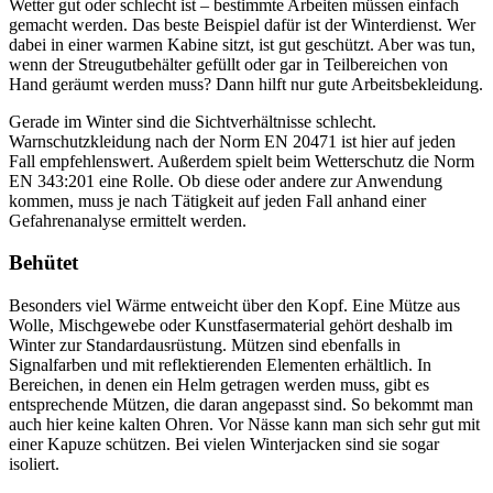
Wetter gut oder schlecht ist – bestimmte Arbeiten müssen einfach
gemacht werden. Das beste Beispiel dafür ist der Winterdienst. Wer
dabei in einer warmen Kabine sitzt, ist gut geschützt. Aber was tun,
wenn der Streugutbehälter gefüllt oder gar in Teilbereichen von
Hand geräumt werden muss? Dann hilft nur gute Arbeitsbekleidung.
Gerade im Winter sind die Sichtverhältnisse schlecht.
Warnschutzkleidung nach der Norm EN 20471 ist hier auf jeden
Fall empfehlenswert. Außerdem spielt beim Wetterschutz die Norm
EN 343:201 eine Rolle. Ob diese oder andere zur Anwendung
kommen, muss je nach Tätigkeit auf jeden Fall anhand einer
Gefahrenanalyse ermittelt werden.
Behütet
Besonders viel Wärme entweicht über den Kopf. Eine Mütze aus
Wolle, Mischgewebe oder Kunstfasermaterial gehört deshalb im
Winter zur Standardausrüstung. Mützen sind ebenfalls in
Signalfarben und mit reflektierenden Elementen erhältlich. In
Bereichen, in denen ein Helm getragen werden muss, gibt es
entsprechende Mützen, die daran angepasst sind. So bekommt man
auch hier keine kalten Ohren. Vor Nässe kann man sich sehr gut mit
einer Kapuze schützen. Bei vielen Winterjacken sind sie sogar
isoliert.