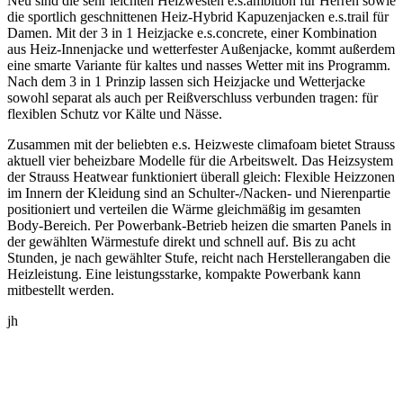
Neu sind die sehr leichten Heizwesten e.s.ambition für Herren sowie
die sportlich geschnittenen Heiz-Hybrid Kapuzenjacken e.s.trail für
Damen. Mit der 3 in 1 Heizjacke e.s.concrete, einer Kombination
aus Heiz-Innenjacke und wetterfester Außenjacke, kommt außerdem
eine smarte Variante für kaltes und nasses Wetter mit ins Programm.
Nach dem 3 in 1 Prinzip lassen sich Heizjacke und Wetterjacke
sowohl separat als auch per Reißverschluss verbunden tragen: für
flexiblen Schutz vor Kälte und Nässe.
Zusammen mit der beliebten e.s. Heizweste climafoam bietet Strauss
aktuell vier beheizbare Modelle für die Arbeitswelt. Das Heizsystem
der Strauss Heatwear funktioniert überall gleich: Flexible Heizzonen
im Innern der Kleidung sind an Schulter-/Nacken- und Nierenpartie
positioniert und verteilen die Wärme gleichmäßig im gesamten
Body-Bereich. Per Powerbank-Betrieb heizen die smarten Panels in
der gewählten Wärmestufe direkt und schnell auf. Bis zu acht
Stunden, je nach gewählter Stufe, reicht nach Herstellerangaben die
Heizleistung. Eine leistungsstarke, kompakte Powerbank kann
mitbestellt werden.
jh