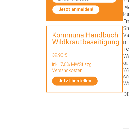
Zu
le
Jetzt anmelden!
ku
Em
Sh
KommunalHandbuch
Va
Wildkrautbeseitigung
mi
Te
39,90 €
Wa
au
inkl. 7,0% MWSt zzgl.
Wa
Versandkosten
so
Jetzt bestellen
Wa
DB