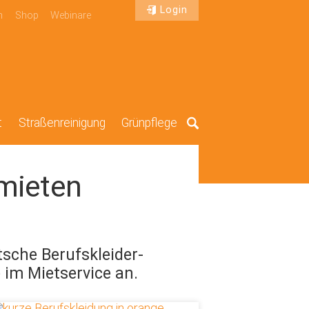
Login
n
Shop
Webinare
t
Straßenreinigung
Grünpflege
Suche
mieten
tsche Berufskleider-
im Mietservice an.