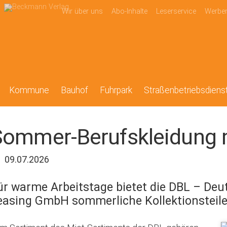
Wir über uns
Abo-Inhalte
Leserservice
Werbe
Kommune
Bauhof
Fuhrpark
Straßenbetriebsdiens
Sommer-Berufskleidung 
09.07.2026
ür warme Arbeitstage bietet die DBL – Deu
easing GmbH sommerliche Kollektionsteile 