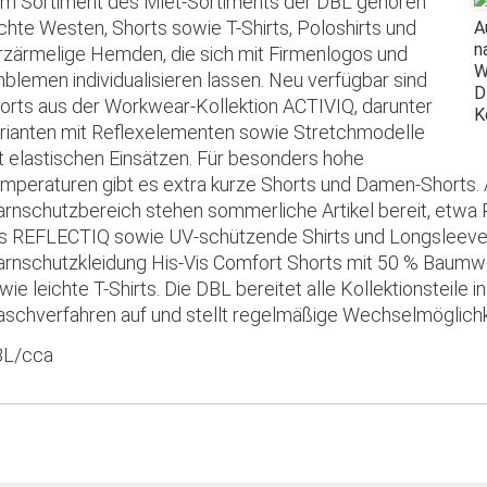
m Sortiment des Miet-Sortiments der DBL gehören
ichte Westen, Shorts sowie T-Shirts, Poloshirts und
A
n
rzärmelige Hemden, die sich mit Firmenlogos und
W
blemen individualisieren lassen. Neu verfügbar sind
D
orts aus der Workwear-Kollektion ACTIVIQ, darunter
K
rianten mit Reflexelementen sowie Stretchmodelle
t elastischen Einsätzen. Für besonders hohe
mperaturen gibt es extra kurze Shorts und Damen-Shorts.
rnschutzbereich stehen sommerliche Artikel bereit, etwa
s REFLECTIQ sowie UV-schützende Shirts und Longsleeves
rnschutzkleidung His-Vis Comfort Shorts mit 50 % Baumw
wie leichte T-Shirts. Die DBL bereitet alle Kollektionsteile in 
schverfahren auf und stellt regelmäßige Wechselmöglichke
L/cca