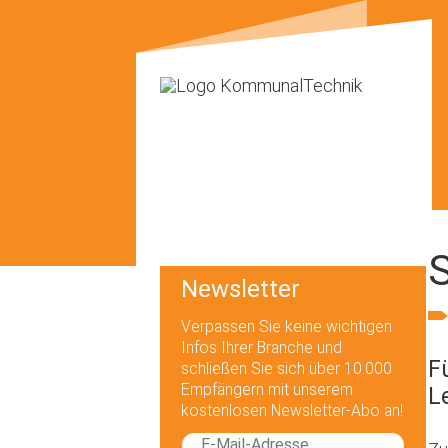
Newsletter
Verpassen Sie keine wichtigen
Infos Ihrer Branche und
F
schließen Sie sich über 10.000
Empfängern mit unserem
L
kostenlosen Newsletter-Abo an!