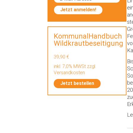
Li
ei
Jetzt anmelden!
an
st
Gr
KommunalHandbuch
Fe
Wildkrautbeseitigung
vo
Ka
39,90 €
Bi
inkl. 7,0% MWSt zzgl.
Sc
Versandkosten
So
be
Jetzt bestellen
20
zu
Er
Le