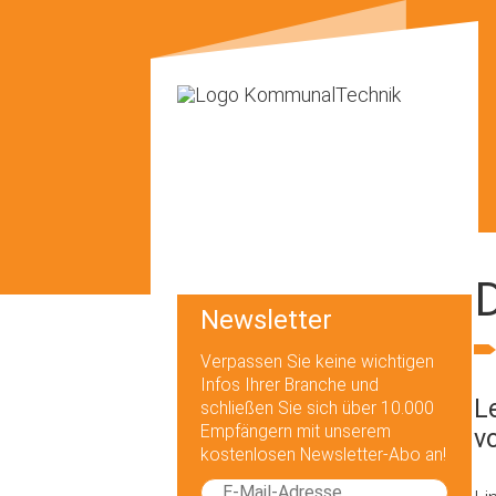
D
Newsletter
Verpassen Sie keine wichtigen
Infos Ihrer Branche und
L
schließen Sie sich über 10.000
Empfängern mit unserem
v
kostenlosen Newsletter-Abo an!