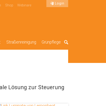
Login
n
Shop
Webinare
t
Straßenreinigung
Grünpflege
Suche
tale Lösung zur Steuerung