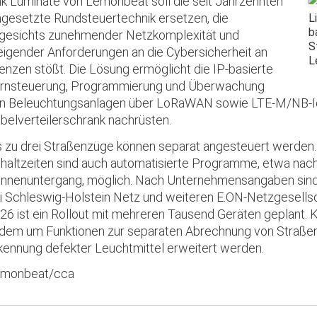
nk Luminate von Lemonbeat soll die seit Jahrzehnten
ngesetzte Rundsteuertechnik ersetzen, die
L
b
gesichts zunehmender Netzkomplexität und
S
eigender Anforderungen an die Cybersicherheit an
L
enzen stößt. Die Lösung ermöglicht die IP-basierte
rnsteuerung, Programmierung und Überwachung
n Beleuchtungsanlagen über LoRaWAN sowie LTE-M/NB-IoT 
belverteilerschrank nachrüsten.
s zu drei Straßenzüge können separat angesteuert werden
haltzeiten sind auch automatisierte Programme, etwa nac
nnenuntergang, möglich. Nach Unternehmensangaben sind 
i Schleswig-Holstein Netz und weiteren E.ON-Netzgesellsc
26 ist ein Rollout mit mehreren Tausend Geräten geplant. 
dem um Funktionen zur separaten Abrechnung von Straße
kennung defekter Leuchtmittel erweitert werden.
monbeat/cca