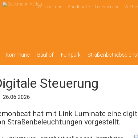
Wir über uns
Abo-Inhalte
Leserservice
Werbe
Kommune
Bauhof
Fuhrpark
Straßenbetriebsdiens
igitale Steuerung
26.06.2026
emonbeat hat mit Link Luminate eine digi
on Straßenbeleuchtungen vorgestellt.