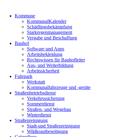
Kommune
KommunalKalender
Schädlingsbekämpfung
Starkregenmanagement
Vergabe und Beschaffung
Bauhof
Software und Apps
Arbeitsbekleidung
Rechtswissen für Bauhofleiter
Aus- und Weiterbildung
Arbeitssicherheit
Fuhrpark
Werkstatt
Kommunalfahrzeuge und -geräte
Straßenbetriebsdienst
Verkehrsssicherung
Sommerdienst
Straßen- und Wegebau
Winterdienst
Straßenreinigung
Stadt-und Straßenreinigung
Wildkrautbeseitigung
Grünpflege