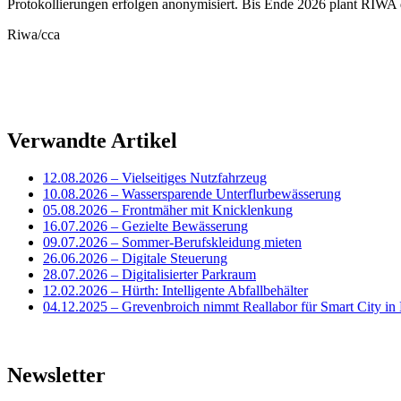
Protokollierungen erfolgen anonymisiert. Bis Ende 2026 plant RIWA 
Riwa/cca
Verwandte Artikel
12.08.2026
– Vielseitiges Nutzfahrzeug
10.08.2026
– Wassersparende Unterflurbewässerung
05.08.2026
– Frontmäher mit Knicklenkung
16.07.2026
– Gezielte Bewässerung
09.07.2026
– Sommer-Berufskleidung mieten
26.06.2026
– Digitale Steuerung
28.07.2026
– Digitalisierter Parkraum
12.02.2026
– Hürth: Intelligente Abfallbehälter
04.12.2025
– Grevenbroich nimmt Reallabor für Smart City in 
Newsletter