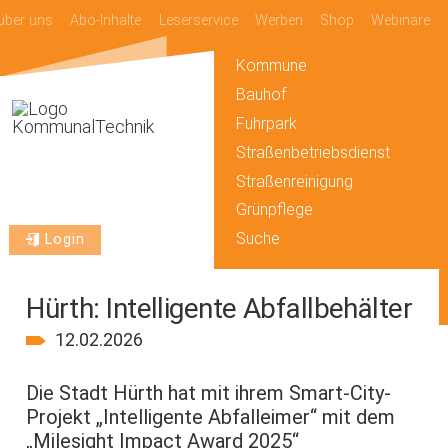
über uns
Abo-Inhalte
Leserservice
Werben
Shop
Webinare
Kommune
Bauhof
Fuhrpark
Straßenbetriebsdienst
Straßenreinigung
Grünpflege
Suche
Login
Hürth: Intelligente Abfallbehälter
12.02.2026
Die Stadt Hürth hat mit ihrem Smart-City-
Projekt „Intelligente Abfalleimer“ mit dem
„Milesight Impact Award 2025“