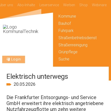
über uns
Abo-Inhalte
Leserservice
Werben
Shop
Webinare
Kommune
Bauhof
Fuhrpark
Straßenbetriebsdienst
Straßenreinigung
Grünpflege
Suche
Login
Elektrisch unterwegs
20.05.2026
Die Frankfurter Entsorgungs- und Service
GmbH erweitert ihre elektrisch angetriebene
Nutzfahrzeugflotte um zehn weitere