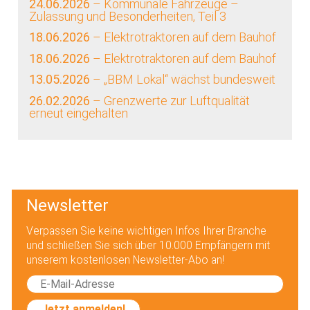
24.06.2026
– Kommunale Fahrzeuge –
Zulassung und Besonderheiten, Teil 3
18.06.2026
– Elektrotraktoren auf dem Bauhof
18.06.2026
– Elektrotraktoren auf dem Bauhof
13.05.2026
– „BBM Lokal“ wächst bundesweit
26.02.2026
– Grenzwerte zur Luftqualität
erneut eingehalten
Newsletter
Verpassen Sie keine wichtigen Infos Ihrer Branche
und schließen Sie sich über 10.000 Empfängern mit
unserem kostenlosen Newsletter-Abo an!
Jetzt anmelden!