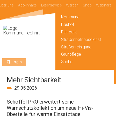
über uns
Abo-Inhalte
Leserservice
Werben
Shop
Webinare
Kommune
Bauhof
Fuhrpark
Straßenbetriebsdienst
Straßenreinigung
Grünpflege
Suche
Login
Mehr Sichtbarkeit
29.05.2026
Schöffel PRO erweitert seine
Warnschutzkollektion um neue Hi-Vis-
Oberteile für warme Einsatztage.