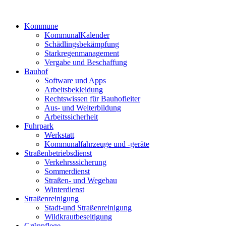
Kommune
KommunalKalender
Schädlingsbekämpfung
Starkregenmanagement
Vergabe und Beschaffung
Bauhof
Software und Apps
Arbeitsbekleidung
Rechtswissen für Bauhofleiter
Aus- und Weiterbildung
Arbeitssicherheit
Fuhrpark
Werkstatt
Kommunalfahrzeuge und -geräte
Straßenbetriebsdienst
Verkehrsssicherung
Sommerdienst
Straßen- und Wegebau
Winterdienst
Straßenreinigung
Stadt-und Straßenreinigung
Wildkrautbeseitigung
Grünpflege