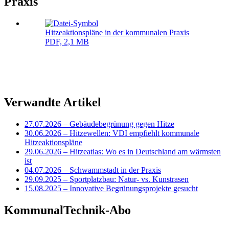
Praxis
Hitzeaktionspläne in der kommunalen Praxis
PDF, 2,1 MB
Verwandte Artikel
27.07.2026
– Gebäudebegrünung gegen Hitze
30.06.2026
– Hitzewellen: VDI empfiehlt kommunale
Hitzeaktionspläne
29.06.2026
– Hitzeatlas: Wo es in Deutschland am wärmsten
ist
04.07.2026
– Schwammstadt in der Praxis
29.09.2025
– Sportplatzbau: Natur- vs. Kunstrasen
15.08.2025
– Innovative Begrünungsprojekte gesucht
KommunalTechnik-Abo