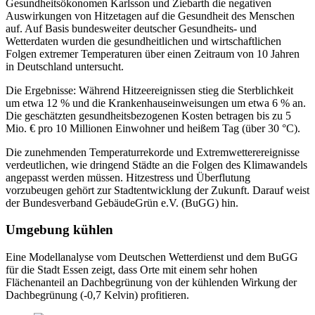
Gesundheitsökonomen Karlsson und Ziebarth die negativen
Auswirkungen von Hitzetagen auf die Gesundheit des Menschen
auf. Auf Basis bundesweiter deutscher Gesundheits- und
Wetterdaten wurden die gesundheitlichen und wirtschaftlichen
Folgen extremer Temperaturen über einen Zeitraum von 10 Jahren
in Deutschland untersucht.
Die Ergebnisse: Während Hitzeereignissen stieg die Sterblichkeit
um etwa 12 % und die Krankenhauseinweisungen um etwa 6 % an.
Die geschätzten gesundheitsbezogenen Kosten betragen bis zu 5
Mio. € pro 10 Millionen Einwohner und heißem Tag (über 30 °C).
Die zunehmenden Temperaturrekorde und Extremwetterereignisse
verdeutlichen, wie dringend Städte an die Folgen des Klimawandels
angepasst werden müssen. Hitzestress und Überflutung
vorzubeugen gehört zur Stadtentwicklung der Zukunft. Darauf weist
der Bundesverband GebäudeGrün e.V. (BuGG) hin.
Umgebung kühlen
Eine Modellanalyse vom Deutschen Wetterdienst und dem BuGG
für die Stadt Essen zeigt, dass Orte mit einem sehr hohen
Flächenanteil an Dachbegrünung von der kühlenden Wirkung der
Dachbegrünung (-0,7 Kelvin) profitieren.