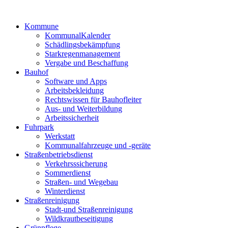
Kommune
KommunalKalender
Schädlingsbekämpfung
Starkregenmanagement
Vergabe und Beschaffung
Bauhof
Software und Apps
Arbeitsbekleidung
Rechtswissen für Bauhofleiter
Aus- und Weiterbildung
Arbeitssicherheit
Fuhrpark
Werkstatt
Kommunalfahrzeuge und -geräte
Straßenbetriebsdienst
Verkehrsssicherung
Sommerdienst
Straßen- und Wegebau
Winterdienst
Straßenreinigung
Stadt-und Straßenreinigung
Wildkrautbeseitigung
Grünpflege