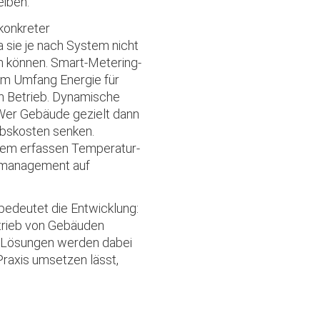
iben."
konkreter
sie je nach System nicht
n können. Smart-Metering-
em Umfang Energie für
en Betrieb. Dynamische
 Wer Gebäude gezielt dann
iebskosten senken.
hem erfassen Temperatur-
gsmanagement auf
edeutet die Entwicklung:
etrieb von Gebäuden
e Lösungen werden dabei
Praxis umsetzen lässt,