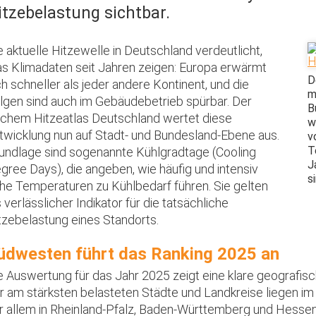
itzebelastung sichtbar.
e aktuelle Hitzewelle in Deutschland verdeutlicht,
s Klimadaten seit Jahren zeigen: Europa erwärmt
D
ch schneller als jeder andere Kontinent, und die
m
lgen sind auch im Gebäudebetrieb spürbar. Der
B
chem Hitzeatlas Deutschland wertet diese
w
twicklung nun auf Stadt- und Bundesland-Ebene aus.
v
T
undlage sind sogenannte Kühlgradtage (Cooling
J
gree Days), die angeben, wie häufig und intensiv
s
he Temperaturen zu Kühlbedarf führen. Sie gelten
s verlässlicher Indikator für die tatsächliche
tzebelastung eines Standorts.
üdwesten führt das Ranking 2025 an
e Auswertung für das Jahr 2025 zeigt eine klare geografisc
r am stärksten belasteten Städte und Landkreise liegen 
r allem in Rheinland-Pfalz, Baden-Württemberg und Hessen