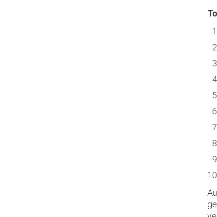
To
Au
ge
ve