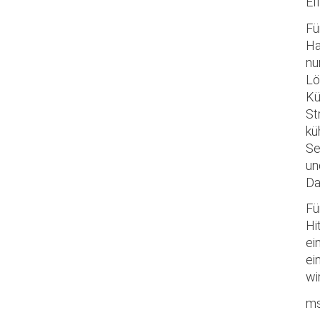
Ef
Fü
Ha
nu
Lö
Kü
St
kü
Se
un
Da
Fü
Hi
ei
ei
wi
ms