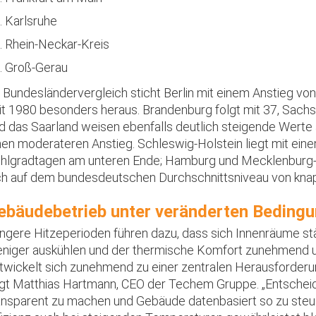
Karlsruhe
Rhein-Neckar-Kreis
Groß-Gerau
 Bundesländervergleich sticht Berlin mit einem Anstieg vo
it 1980 besonders heraus. Brandenburg folgt mit 37, Sachs
d das Saarland weisen ebenfalls deutlich steigende Werte 
nen moderateren Anstieg. Schleswig-Holstein liegt mit ein
hlgradtagen am unteren Ende; Hamburg und Mecklenbu
ch auf dem bundesdeutschen Durchschnittsniveau von kna
ebäudebetrieb unter veränderten Beding
ngere Hitzeperioden führen dazu, dass sich Innenräume stä
niger auskühlen und der thermische Komfort zunehmend un
twickelt sich zunehmend zu einer zentralen Herausforderu
gt Matthias Hartmann, CEO der Techem Gruppe. „Entscheid
ansparent zu machen und Gebäude datenbasiert so zu steu