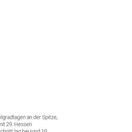
lgradtagen an der Spitze,
mit 29. Hessen
hnitt lag bei rund 19