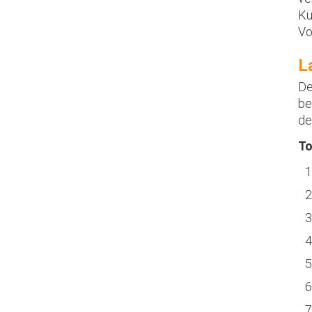
Kü
Vo
L
De
be
de
To