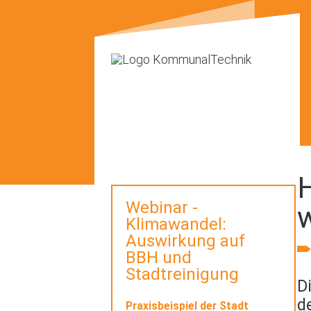
H
Webinar -
Klimawandel:
Auswirkung auf
BBH und
Stadtreinigung
D
d
Praxisbeispiel der Stadt