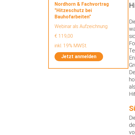
Nordhorn & Fachvortrag
H
"Hitzeschutz bei
Bauhofarbeiten"
Di
Webinar als Aufzeichnung
wa
si
€ 119,00
Fo
inkl. 19% MWSt.
Te
Jetzt anmelden
En
Gr
De
ho
al
Hi
S
Di
de
vo