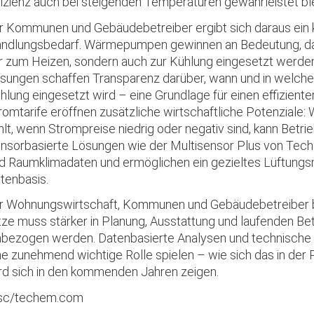
fizienz auch bei steigenden Temperaturen gewährleistet ble
r Kommunen und Gebäudebetreiber ergibt sich daraus ein 
ndlungsbedarf. Wärmepumpen gewinnen an Bedeutung, da 
r zum Heizen, sondern auch zur Kühlung eingesetzt werde
sungen schaffen Transparenz darüber, wann und in welch
hlung eingesetzt wird – eine Grundlage für einen effizient
romtarife eröffnen zusätzliche wirtschaftliche Potenziale:
hlt, wenn Strompreise niedrig oder negativ sind, kann Betr
nsorbasierte Lösungen wie der Multisensor Plus von Tec
d Raumklimadaten und ermöglichen ein gezieltes Lüftun
tenbasis.
r Wohnungswirtschaft, Kommunen und Gebäudebetreiber b
tze muss stärker in Planung, Ausstattung und laufenden B
nbezogen werden. Datenbasierte Analysen und technisch
ne zunehmend wichtige Rolle spielen – wie sich das in der 
rd sich in den kommenden Jahren zeigen.
c/techem.com