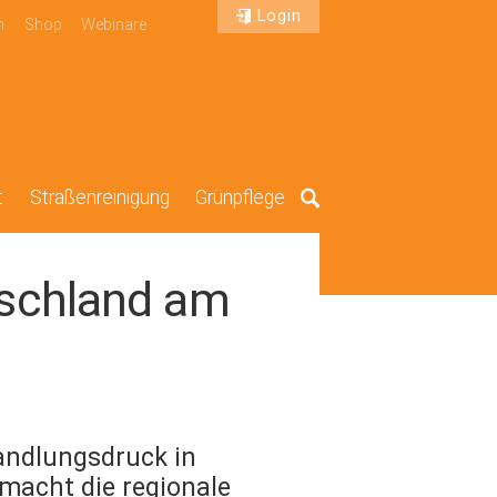
Login
n
Shop
Webinare
t
Straßenreinigung
Grünpflege
Suche
tschland am
Handlungsdruck in
macht die regionale