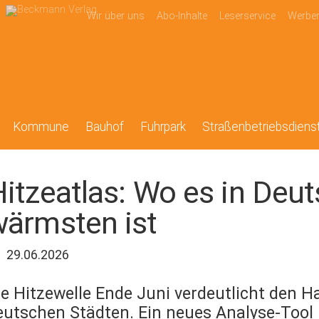
Wir über uns
Abo-Inhalte
Leserservice
Werbe
Kommune
Bauhof
Fuhrpark
Straßenbetriebsdiens
itzeatlas: Wo es in Deu
wärmsten ist
29.06.2026
ie Hitzewelle Ende Juni verdeutlicht den 
eutschen Städten. Ein neues Analyse-Tool 