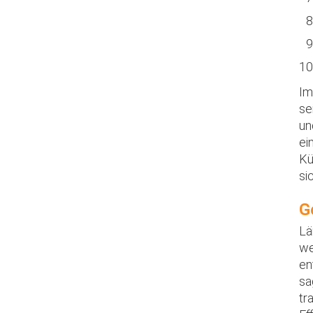
Im
se
un
ei
Kü
si
G
Lä
we
en
sa
tr