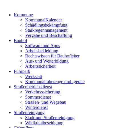
Kommune
KommunalKalender
Schädlingsbekämpfung
Starkregenmanagement
Vergabe und Beschaffung
Bauhof
Software und Apps
Arbeitsbekleidung
Rechtswissen für Bauhofleiter
Aus- und Weiterbildung
Arbeitssicherheit
Fuhrpark
Werkstatt
Kommunalfahrzeuge und -geräte
Straßenbetriebsdienst
Verkehrsssicherung
Sommerdienst
Straßen- und Wegebau
Winterdienst
Straßenreinigung
Stadt-und Straßenreinigung
Wildkrautbeseitigung
Grünpflege