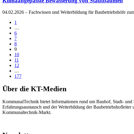
Klimaangepasste Bewässerung von Stadtbäumen
04.02.2026
– Fachwissen und Weiterbildung für Baubetriebshöfe 
1
…
6
7
8
9
10
11
12
…
177
Über die KT-Medien
KommunalTechnik bietet Informationen rund um Bauhof, Stadt- und 
Erfahrungsaustausch und der Weiterbildung der Baubetriebshofleiter 
Kommunaltechnik-Markt.