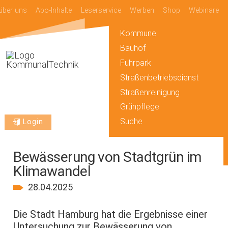
über uns
Abo-Inhalte
Leserservice
Werben
Shop
Webinare
Kommune
Bauhof
Fuhrpark
Straßenbetriebsdienst
Straßenreinigung
Grünpflege
Suche
Login
Bewässerung von Stadtgrün im
Klimawandel
28.04.2025
Die Stadt Hamburg hat die Ergebnisse einer
Untersuchung zur Bewässerung von