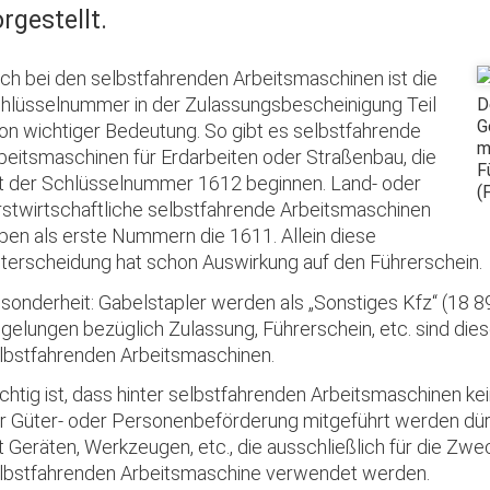
rgestellt.
ch bei den selbstfahrenden Arbeitsmaschinen ist die
hlüsselnummer in der Zulassungsbescheinigung Teil
D
G
von wichtiger Bedeutung. So gibt es selbstfahrende
m
beitsmaschinen für Erdarbeiten oder Straßenbau, die
F
t der Schlüsselnummer 1612 beginnen. Land- oder
(
rstwirtschaftliche selbstfahrende Arbeitsmaschinen
ben als erste Nummern die 1611. Allein diese
terscheidung hat schon Auswirkung auf den Führerschein.
sonderheit: Gabelstapler werden als „Sonstiges Kfz“ (18 89
gelungen bezüglich Zulassung, Führerschein, etc. sind die
lbstfahrenden Arbeitsmaschinen.
chtig ist, dass hinter selbstfahrenden Arbeitsmaschinen 
r Güter- oder Personenbeförderung mitgeführt werden dü
t Geräten, Werkzeugen, etc., die ausschließlich für die Z
lbstfahrenden Arbeitsmaschine verwendet werden.