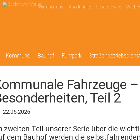
Wir über uns
Abo-Inhalte
Leserservice
Werbe
Kommune
Bauhof
Fuhrpark
Straßenbetriebsdiens
Kommunale Fahrzeuge – 
esonderheiten, Teil 2
22.05.2026
m zweiten Teil unserer Serie über die wic
uf dem Bauhof werden die selbstfahrende