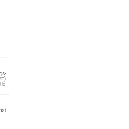
gs-
st)
C1E
nst