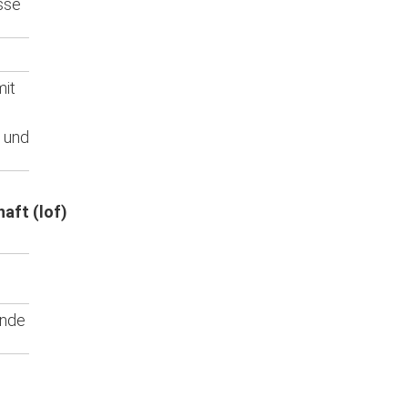
sse
mit
 und
aft (lof)
ende