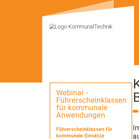
Webinar -
B
Führerscheinklassen
für kommunale
Anwendungen
I
Führerscheinklassen für
a
kommunale Einsätze