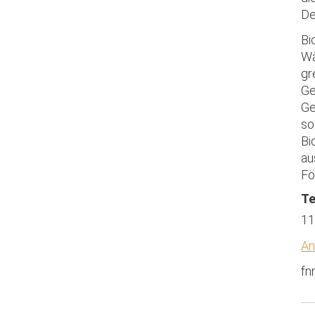
De
Bi
Wä
gr
Ge
Ge
so
Bi
au
Fö
Te
11
An
fn