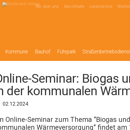
Wir über uns
Abo-Inhalte
Leserservice
Werbe
Kommune
Bauhof
Fuhrpark
Straßenbetriebsdiens
Online-Seminar: Biogas 
in der kommunalen Wär
02.12.2024
in Online-Seminar zum Thema "Biogas und
ommunalen Wärmeversorgung" findet am 1