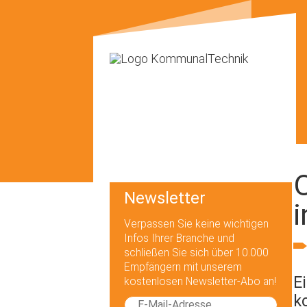
Newsletter
Verpassen Sie keine wichtigen
Infos Ihrer Branche und
schließen Sie sich über 10.000
Empfängern mit unserem
E
kostenlosen Newsletter-Abo an!
k