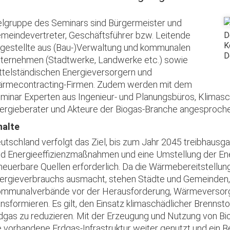
elgruppe des Seminars sind Bürgermeister und
meindevertreter, Geschäftsführer bzw. Leitende
D
K
gestellte aus (Bau-)Verwaltung und kommunalen
D
ternehmen (Stadtwerke, Landwerke etc.) sowie
ttelständischen Energieversorgern und
rmecontracting-Firmen. Zudem werden mit dem
minar Experten aus Ingenieur- und Planungsbüros, Klimas
ergieberater und Akteure der Biogas-Branche angesproche
halte
utschland verfolgt das Ziel, bis zum Jahr 2045 treibhausg
nd Energieeffizienzmaßnahmen und eine Umstellung der Ene
neuerbare Quellen erforderlich. Da die Wärmebereitstellung
ergieverbrauchs ausmacht, stehen Städte und Gemeinden,
mmunalverbände vor der Herausforderung, Wärmeverso
ansformieren. Es gilt, den Einsatz klimaschädlicher Brennst
dgas zu reduzieren. Mit der Erzeugung und Nutzung von B
e vorhandene Erdgas-Infrastruktur weiter genutzt und ein Be