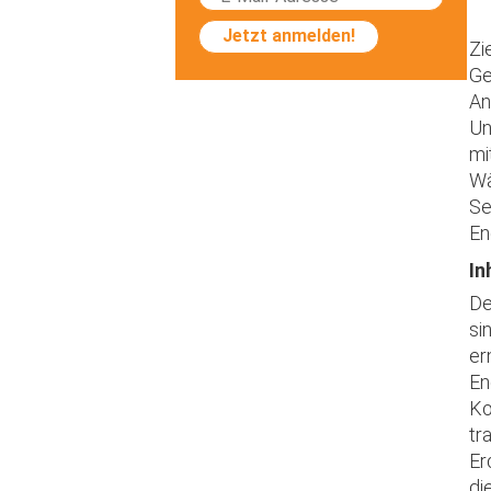
Jetzt anmelden!
Zi
Ge
An
Un
mi
Wä
Se
En
In
De
si
er
En
Ko
tr
Er
di