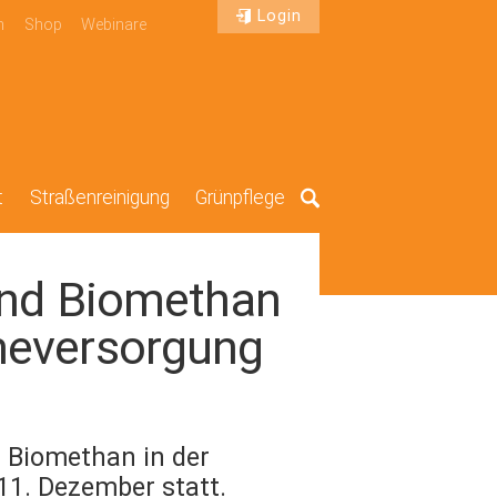
Login
n
Shop
Webinare
t
Straßenreinigung
Grünpflege
Suche
und Biomethan
meversorgung
 Biomethan in der
1. Dezember statt.