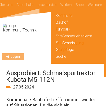
über uns
Abo-Inhalte
Leserservice
Werben
Shop
Webinare
Kommune
Bauhof
Fuhrpark
Straßenbetriebsdienst
Straßenreinigung
Grünpflege
Suche
Login
Ausprobiert: Schmalspurtraktor
Kubota M5-112N
27.05.2024
Kommunale Bauhöfe treffen immer wieder
auf Situationen, für die sich ein