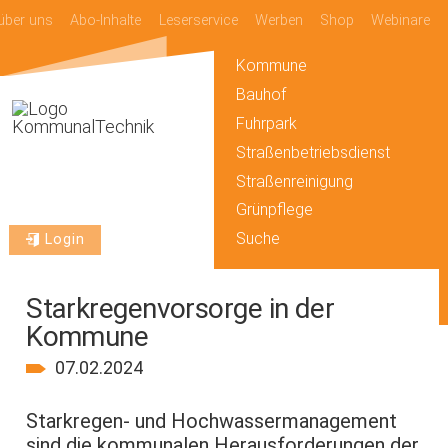
über uns
Abo-Inhalte
Leserservice
Werben
Shop
Webinare
Kommune
Bauhof
Fuhrpark
Straßenbetriebsdienst
Straßenreinigung
Grünpflege
Suche
Login
Starkregenvorsorge in der
Kommune
07.02.2024
Starkregen- und Hochwassermanagement
sind die kommunalen Herausforderungen der