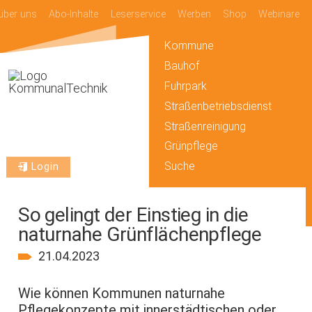
über uns
Abo-Inhalte
Leserservice
Werben
Shop
Webinare
Kommune
Bauhof
Fuhrpark
Straßenbetriebsdienst
Straßenreinigung
Grünpflege
Suche
Login
So gelingt der Einstieg in die
naturnahe Grünflächenpflege
21.04.2023
Wie können Kommunen naturnahe
Pflegekonzepte mit innerstädtischen oder