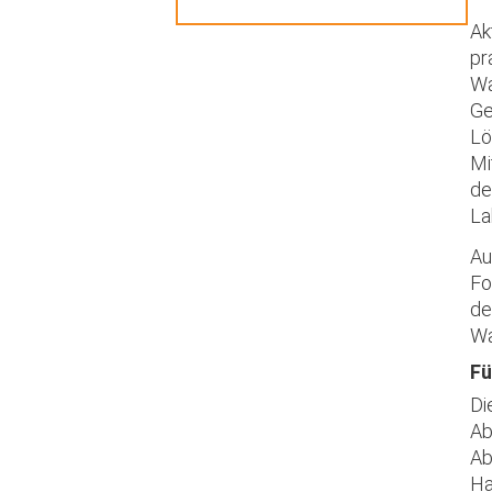
Ak
pr
Wa
Ge
Lö
Mi
de
La
Au
Fo
de
Wa
Fü
Di
Ab
Ab
Ha