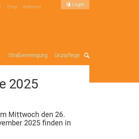
Login
n
Shop
Webinare
t
Straßenreinigung
Grünpflege
Suche
e 2025
am Mittwoch den 26.
ember 2025 finden in