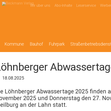
Wir über uns
Abo-Inhalte
Leserservice
Werbe
Kommune
Bauhof
Fuhrpark
Straßenbetriebsdiens
Löhnberger Abwassertag
18.08.2025
ie Löhnberger Abwassertage 2025 finden 
ovember 2025 und Donnerstag den 27. Nov
eilburg an der Lahn statt.