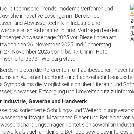
tuelle technische Trends, moderne Verfahren und
axisnahe innovative Lösungen im Bereich der
Z
sser- und Abwassertechnik, in Industrie und
m
werbe stellen Referenten in ihren Vorträgen bei den
(
hnberger Abwassertage 2025 vor. Diese finden am
A
ttwoch den 26. November 2025 und Donnerstag
n 27. November 2025 von 9 bis 17 Uhr im Hotel
hnschleife, 35781 Weilburg statt.
ßerdem bieten die Referenten für Fachbesucher Präsenta
rums an. Auf einer Fachbuch- und Fachzeitschriftenausste
s Symposiums die Möglichkeit sich über Literatur und So
sser, Abwasser, Entsorgung und Umweltschutz zu informi
r Industrie, Gewerbe und Handwerk
ese praxisorientierte Schulungs- und Weiterbildungsverans
wasserbeauftragte, Mitarbeiter, Planer und Betreiber von
wasserbehandlungsanlagen richtet sich sowohl an Industr
ndwerk als auch an kleinere Betriebe sowie das interessie