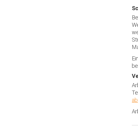
Sc
Be
We
we
St
Ma
Ei
be
Ve
Ar
Te
ab
Ar