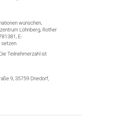
rmationen wünschen,
rzentrum Löhnberg, Rother
781381, E-
u setzen.
Die Teilnehmerzahl ist
aße 9, 35759 Driedorf,