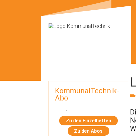
KommunalTechnik-
Abo
D
N
Zu den Einzelheften
W
Zu den Abos