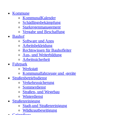
Kommune
KommunalKalender
Schädlingsbekämpfung
Starkregenmanagement
Vergabe und Beschaffung
Bauhof
Software und Apps
Arbeitsbekleidung
Rechtswissen für Bauhofleiter
Aus- und Weiterbildung
Arbeitssicherheit
Fuhrpark
Werkstatt
Kommunalfahrzeuge und -geräte
Straßenbetriebsdienst
Verkehrsssicherung
Sommerdienst
Straßen- und Wegebau
Winterdienst
Straßenreinigung
Stadt-und Straßenreinigung
Wildkrautbeseitigung
Grünpflege