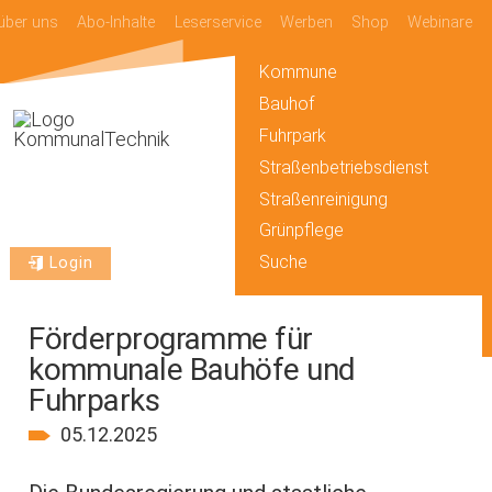
über uns
Abo-Inhalte
Leserservice
Werben
Shop
Webinare
Kommune
Bauhof
Fuhrpark
Straßenbetriebsdienst
Straßenreinigung
Grünpflege
Suche
Login
Förderprogramme für
kommunale Bauhöfe und
Fuhrparks
05.12.2025