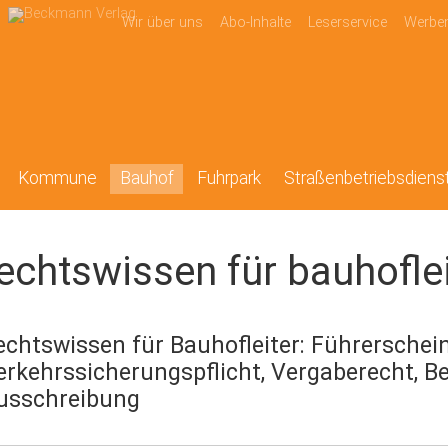
Wir über uns
Abo-Inhalte
Leserservice
Werbe
Kommune
Bauhof
Fuhrpark
Straßenbetriebsdiens
echtswissen für bauhoflei
echtswissen für Bauhofleiter: Führerschein
erkehrssicherungspflicht, Vergaberecht, B
usschreibung