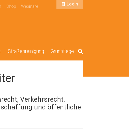
Login
n
Shop
Webinare
t
Straßenreinigung
Grünpflege
Suche
ter
recht, Verkehrsrecht,
eschaffung und öffentliche