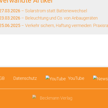
Verwandte Artikel
27.03.2026
– Solarstrom statt Batteriewechsel
23.03.2026
– Beleuchtung und Co. von Anbaugeräten
25.06.2025
– Verkehr sichern, Haftung vermeiden: Praxisr
GB
Datenschutz
YouTube