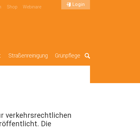
Login
n
Shop
Webinare
t
Straßenreinigung
Grünpflege
Suche
ur verkehrsrechtlichen
öffentlicht. Die