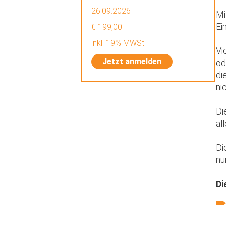
26.09.2026
Mi
Ei
€ 199,00
inkl. 19% MWSt.
Vi
Jetzt anmelden
od
di
ni
Di
al
Di
nu
Di