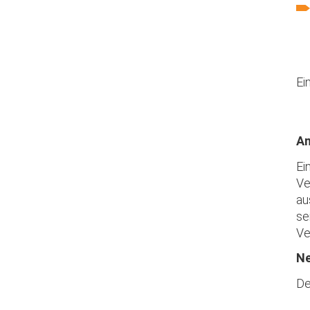
Ei
An
Ei
Ve
au
se
Ve
Ne
De