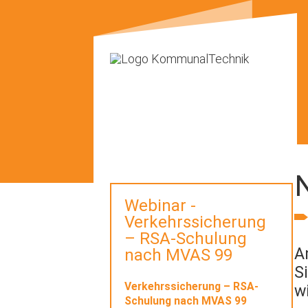
Webinar -
Verkehrssicherung
– RSA-Schulung
A
nach MVAS 99
S
Verkehrssicherung – RSA-
w
Schulung nach MVAS 99