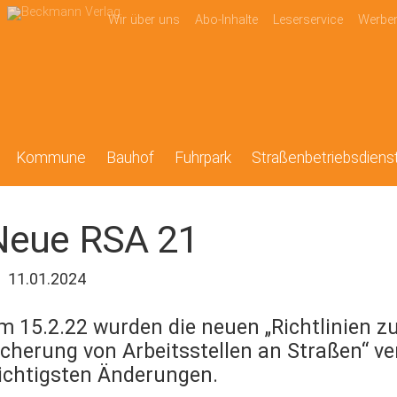
Wir über uns
Abo-Inhalte
Leserservice
Werbe
Kommune
Bauhof
Fuhrpark
Straßenbetriebsdiens
Neue RSA 21
11.01.2024
m 15.2.22 wurden die neuen „Richtlinien z
icherung von Arbeitsstellen an Straßen“ ver
ichtigsten Änderungen.