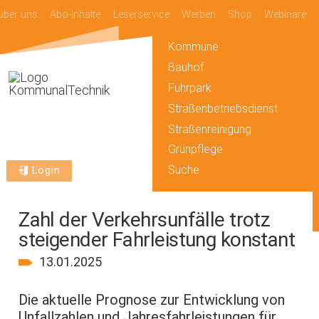
über uns
Abo-Inhalte
Leserservice
Werben
Shop
Webinare
Kommune
Bauhof
Fuhrpark
Straßenbetriebsdienst
Straßenreinigung
Grünpflege
Suche
Login
Zahl der Verkehrsunfälle trotz
steigender Fahrleistung konstant
13.01.2025
Die aktuelle Prognose zur Entwicklung von
Unfallzahlen und Jahresfahrleistungen für