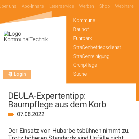
über uns
Abo-Inhalte
Leserservice
Werben
Shop
Webinare
Kommune
Bauhof
Fuhrpark
Straßenbetriebsdienst
Straßenreinigung
Grünpflege
Suche
Login
DEULA-Expertentipp:
Baumpflege aus dem Korb
07.08.2022
Der Einsatz von Hubarbeitsbühnen nimmt zu.
Trotz höheren Standards sind Unfälle nicht