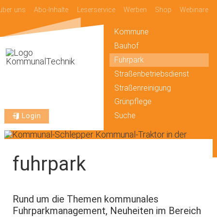
über uns
Abo-Inhalte
Leserservice
Werben
Shop
Webinare
Kommune
Bauhof
Fuhrpark
Straßenbetriebsdienst
Straßenreinigung
Grünpflege
Suche
Login
fuhrpark
Rund um die Themen kommunales
Fuhrparkmanagement, Neuheiten im Bereich