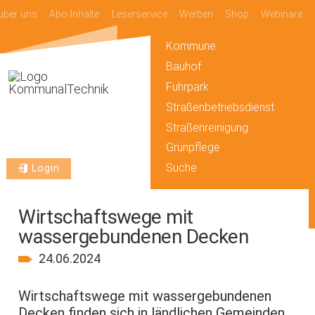
über uns
Abo-Inhalte
Leserservice
Werben
Shop
Webinare
Kommune
Bauhof
Fuhrpark
Straßenbetriebsdienst
Straßenreinigung
Grünpflege
Suche
Login
Wirtschaftswege mit
wassergebundenen Decken
24.06.2024
Wirtschaftswege mit wassergebundenen
Decken finden sich in ländlichen Gemeinden