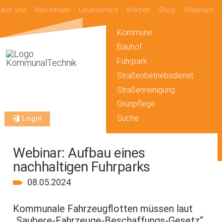
über uns
Abo-Inhalte
Leserservice
Werben
Shop
Webinare
Kommune
Bauhof
Fuhrpark
Straßenbetriebsdienst
Straßenreinigung
Grünpflege
Suche
Login
Webinar: Aufbau eines
nachhaltigen Fuhrparks
08.05.2024
Kommunale Fahrzeugflotten müssen laut
„Saubere-Fahrzeuge-Beschaffungs-Gesetz“