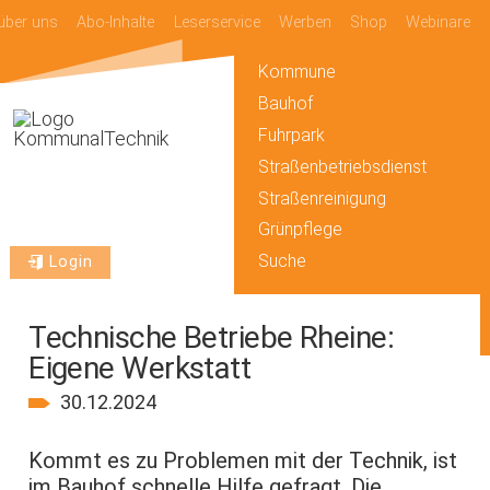
über uns
Abo-Inhalte
Leserservice
Werben
Shop
Webinare
Kommune
Bauhof
Fuhrpark
Straßenbetriebsdienst
Straßenreinigung
Grünpflege
Suche
Login
Technische Betriebe Rheine:
Eigene Werkstatt
30.12.2024
Kommt es zu Problemen mit der Technik, ist
im Bauhof schnelle Hilfe gefragt. Die