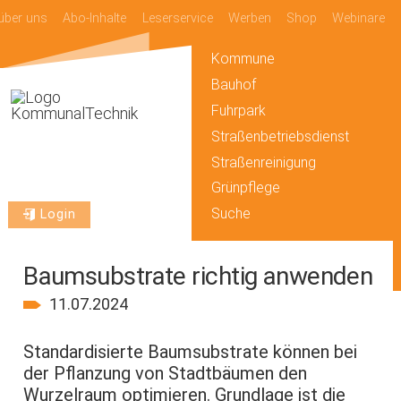
über uns
Abo-Inhalte
Leserservice
Werben
Shop
Webinare
Kommune
Bauhof
Fuhrpark
Straßenbetriebsdienst
Straßenreinigung
Grünpflege
Suche
Login
Baumsubstrate richtig anwenden
11.07.2024
Standardisierte Baumsubstrate können bei
der Pflanzung von Stadtbäumen den
Wurzelraum optimieren. Grundlage ist die