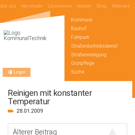
über uns
Abo-Inhalte
Leserservice
Werben
Shop
Webinare
Kommune
Bauhof
Fuhrpark
Straßenbetriebsdienst
Straßenreinigung
Grünpflege
Suche
Login
Reinigen mit konstanter
Temperatur
28.01.2009
Älterer Beitrag