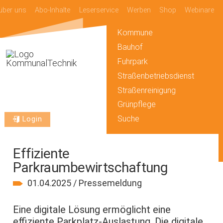
über uns
Abo-Inhalte
Leserservice
Werben
Shop
Webinare
Kommune
Bauhof
Fuhrpark
Straßenbetriebsdienst
Straßenreinigung
Grünpflege
Suche
Login
Effiziente
Parkraumbewirtschaftung
01.04.2025 / Pressemeldung
Eine digitale Lösung ermöglicht eine
effiziente Parkplatz-Auslastung. Die digitale