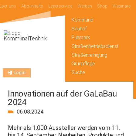
über uns
Abo-Inhalte
Leserservice
Werben
Shop
Webinare
Kommune
Bauhof
Fuhrpark
Straßenbetriebsdienst
Straßenreinigung
Grünpflege
Suche
Login
Innovationen auf der GaLaBau
2024
06.08.2024
Mehr als 1.000 Aussteller werden vom 11.
bis 14. September Neuheiten, Produkte und