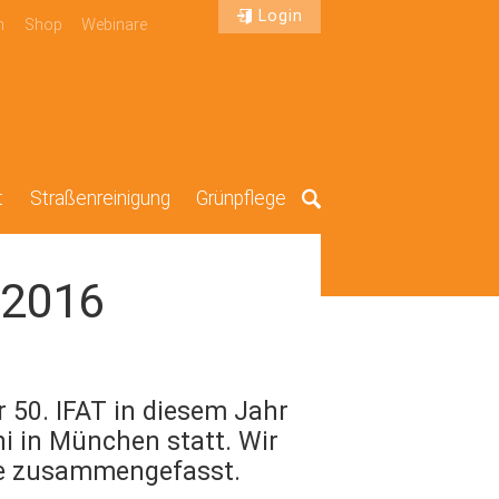
Login
n
Shop
Webinare
t
Straßenreinigung
Grünpflege
Suche
 2016
 50. IFAT in diesem Jahr
ni in München statt. Wir
ke zusammengefasst.