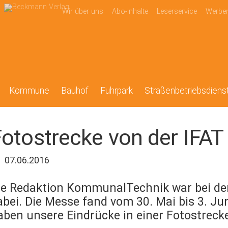
Wir über uns
Abo-Inhalte
Leserservice
Werbe
Kommune
Bauhof
Fuhrpark
Straßenbetriebsdiens
otostrecke von der IFAT
07.06.2016
ie Redaktion KommunalTechnik war bei der
abei. Die Messe fand vom 30. Mai bis 3. Ju
aben unsere Eindrücke in einer Fotostrec