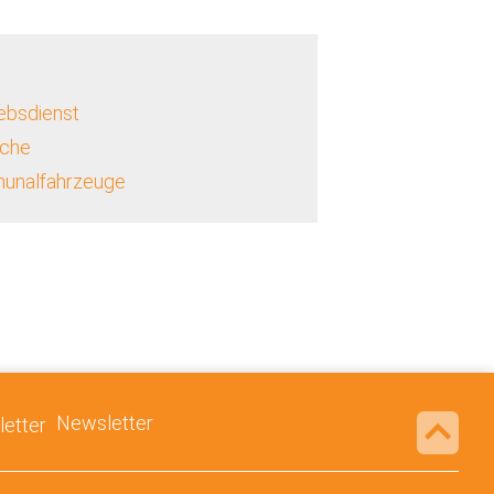
ebsdienst
nche
munalfahrzeuge
Newsletter