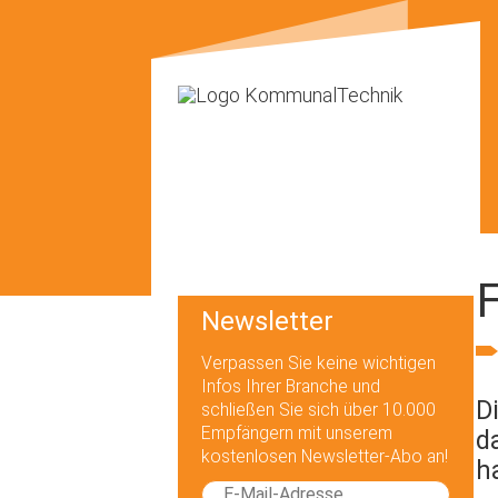
F
Newsletter
Verpassen Sie keine wichtigen
Infos Ihrer Branche und
D
schließen Sie sich über 10.000
Empfängern mit unserem
d
kostenlosen Newsletter-Abo an!
h