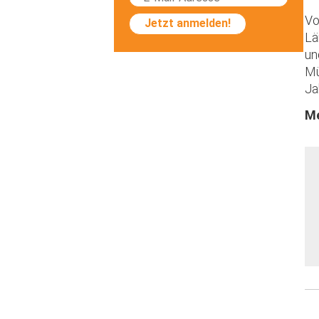
Vo
Jetzt anmelden!
Lä
un
Mü
Ja
Me