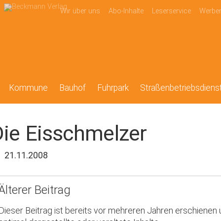
Wir über uns
Abo-Inhalte
Leserservice
Werbe
Kommune
Bauhof
Fuhrpark
Straßenbetriebsdiens
ie Eisschmelzer
21.11.2008
Älterer Beitrag
Dieser Beitrag ist bereits vor mehreren Jahren erschienen