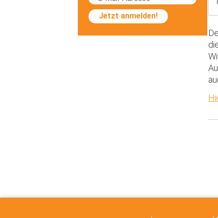
Jetzt anmelden!
De
di
Wi
Au
au
Hi