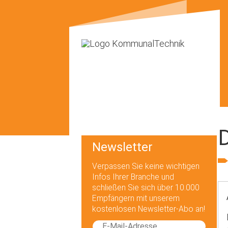
D
Newsletter
Verpassen Sie keine wichtigen
Infos Ihrer Branche und
schließen Sie sich über 10.000
Empfängern mit unserem
kostenlosen Newsletter-Abo an!