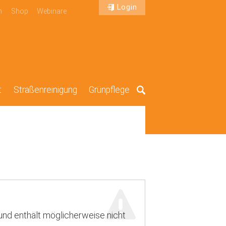
Login
n
Shop
Webinare
t
Straßenreinigung
Grünpflege
Suche
 und enthält möglicherweise nicht