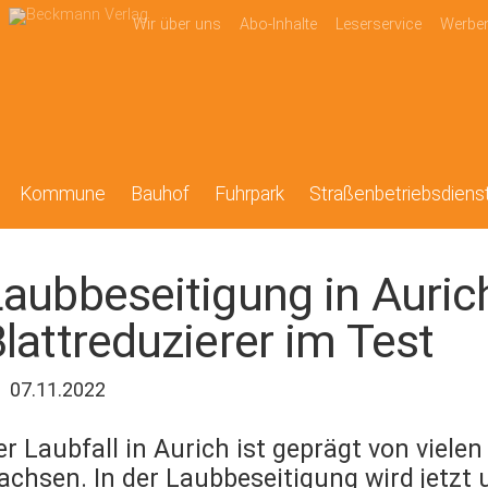
Wir über uns
Abo-Inhalte
Leserservice
Werbe
Kommune
Bauhof
Fuhrpark
Straßenbetriebsdiens
aubbeseitigung in Auric
lattreduzierer im Test
07.11.2022
er Laubfall in Aurich ist geprägt von vielen
achsen. In der Laubbeseitigung wird jetzt u