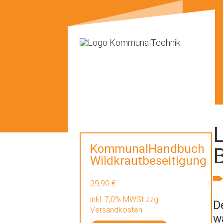
L
KommunalHandbuch
B
Wildkrautbeseitigung
39,90 €
inkl. 7,0% MWSt zzgl.
D
Versandkosten
w