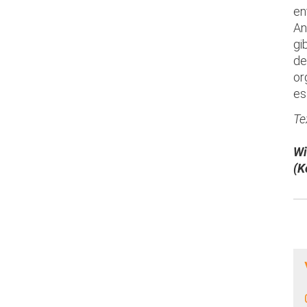
en
An
gi
de
or
es
Te
Wi
(K