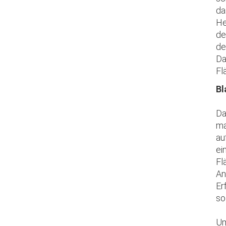
da
He
de
de
Da
Fl
Bl
Da
ma
au
ei
Fl
An
Er
so
Um