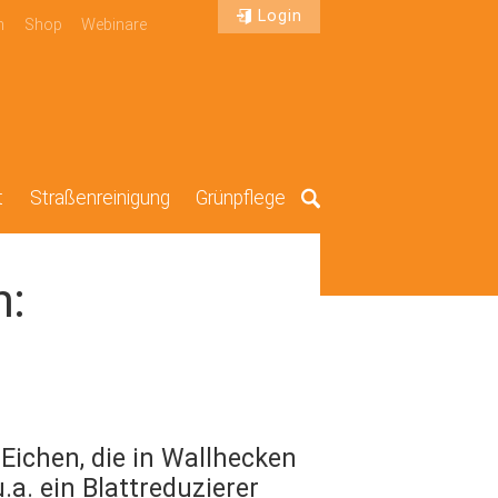
Login
n
Shop
Webinare
t
Straßenreinigung
Grünpflege
Suche
h:
 Eichen, die in Wallhecken
.a. ein Blattreduzierer