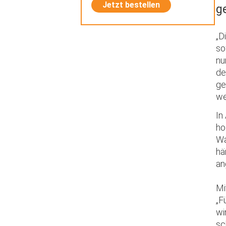
Jetzt bestellen
g
„D
so
nu
de
ge
we
In
ho
Wa
hä
an
Mi
„F
wi
sc