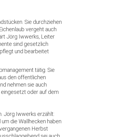
ndstücken. Sie durchziehen
 Eichenlaub vergeht auch
ärt Jörg Iwwerks, Leiter
mente sind gesetzlich
flegt und bearbeitet
ubmanagement tätig. Sie
us den öffentlichen
und nehmen sie auch
e eingesetzt oder auf dem
. Jörg Iwwerks erzählt:
d um die Wallhecken haben
m vergangenen Herbst
Ausschlaggebend sei auch,