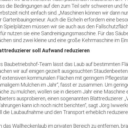
ss die Bedingungen auf den zum Teil sehr schweren und fe
rbstzeit nicht einfach sind. „Maschinen können wir dann nur
r Gartenbauingenieur. Auch die Eicheln erfordern eine bes
n Spielplätzen müssen wir sie auch aus den Fallschutzfläche
für nutzen sie eine Sandreinigungsmaschine. Für das Säube
ächen sind zwei kleine und eine große Kehrmaschine im Ein
attreduzierer soll Aufwand reduzieren
s Baubetriebshof-Team lässt das Laub auf bestimmten Flä
chen wir auf einigen gezielt ausgesuchten Staudenbeete
f extensiven kommunalen Flächen mit geringem Pflegestan
nmaligem Mulchen im Jahr“, fasst er zusammen. Um gerin
äche zu mulchen, wollen sie in diesem Jahr eine Maschine 
bieters ausprobieren, einen sogenannten Blattreduzierer. „
fahrungen kann ich noch nicht berichten“, sagt Jörg Iwwerk
ll die Laubaufnahme und den Transport erheblich reduziere
 das Wallheckenlaub im privaten Bereich zu entfernen, br