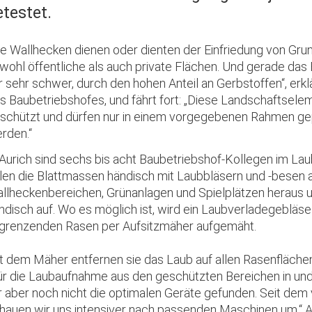
etestet.
ie Wallhecken dienen oder dienten der Einfriedung von Gru
wohl öffentliche als auch private Flächen. Und gerade das
r sehr schwer, durch den hohen Anteil an Gerbstoffen“, erkl
s Baubetriebshofes, und fährt fort: „Diese Landschaftsele
schützt und dürfen nur in einem vorgegebenen Rahmen gep
rden.“
 Aurich sind sechs bis acht Baubetriebshof-Kollegen im La
len die Blattmassen händisch mit Laubbläsern und -besen a
llheckenbereichen, Grünanlagen und Spielplätzen heraus 
ndisch auf. Wo es möglich ist, wird ein Laubverladegebläs
grenzenden Rasen per Aufsitzmäher aufgemäht.
t dem Mäher entfernen sie das Laub auf allen Rasenflächen
ür die Laubaufnahme aus den geschützten Bereichen in un
r aber noch nicht die optimalen Geräte gefunden. Seit de
hauen wir uns intensiver nach passenden Maschinen um.“ 