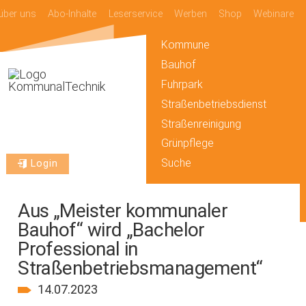
über uns
Abo-Inhalte
Leserservice
Werben
Shop
Webinare
Kommune
Bauhof
Fuhrpark
Straßenbetriebsdienst
Straßenreinigung
Grünpflege
Suche
Login
Aus „Meister kommunaler
Bauhof“ wird „Bachelor
Professional in
Straßenbetriebsmanagement“
14.07.2023