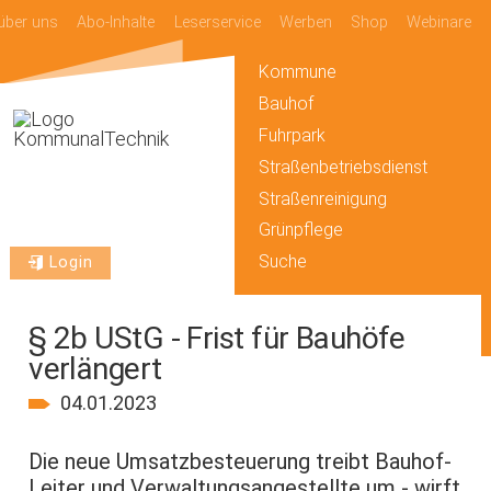
über uns
Abo-Inhalte
Leserservice
Werben
Shop
Webinare
Kommune
Bauhof
Fuhrpark
Straßenbetriebsdienst
Straßenreinigung
Grünpflege
Suche
Login
§ 2b UStG - Frist für Bauhöfe
verlängert
04.01.2023
Die neue Umsatzbesteuerung treibt Bauhof-
Leiter und Verwaltungsangestellte um - wirft